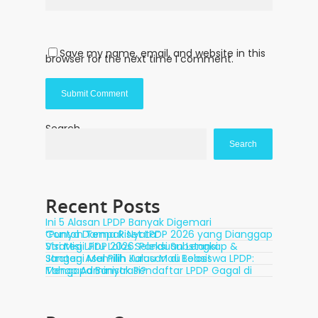
Save my name, email, and website in this
browser for the next time I comment.
Search
Search
Recent Posts
Ini 5 Alasan LPDP Banyak Digemari
Contoh Tema Riset LPDP 2026 yang Dianggap “Punya Dampak Nyata”
Visi Misi LPDP 2026: Panduan Lengkap & Strategi Jitu Lolos Seleksi Substansi
Strategi Memilih Jurusan di Beasiswa LPDP: Jangan Asal Pilih Kalau Mau Lolos!
Mengapa Banyak Pendaftar LPDP Gagal di Tahap Administrasi?