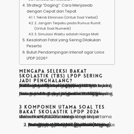
Strategi “Daging”: Cara Menjawab
dengan Cepat dan Tepat
1. Teknik Eliminasi (Untuk Soal Verbal)
2. Jangan Terpaku pada Rumus Rumit
(Untuk Soal Numerik)
3. Simulasi Waktu adalah Harga Mati
Kesalahan Fatal yang Sering Dilakukan
Peserta
Butuh Pendampingan Intensif agar Lolos
LPDP 2026?
Mengapa Seleksi Bakat
Skolastik (TBS) LPDP Sering
Jadi Penghalang?
Seleksi Soal Tes Bakat Skolastik LPDP 2026 adalah tahap awal yang sangat krusial dalam pendaftaran beasiswa LPDP. Banyak kandidat dengan profil akademik cemerlang justru gugur di sini. Mengapa? Karena tes ini bukan sekadar menguji kecerdasan, melainkan
efisiensi kognitif
.
Dalam waktu yang sangat terbatas, peserta dituntut untuk menyelesaikan berbagai jenis Soal Tes Bakat Skolastik LPDP 2026 yang menguji kemampuan penalaran logis, verbal, dan numerik. Artikel ini akan membahas tuntas strategi yang digunakan oleh para
awardee
untuk menembus skor aman.
3 Komponen Utama Soal Tes
Bakat Skolastik LPDP 2026
Memahami struktur tes soal tes bakat skolastik LPDP 2026 adalah langkah pertama dalam menyusun strategi:
Penalaran Verbal:
Menguji kemampuan memahami paragraf, menarik kesimpulan, dan mengenali hubungan antarkata.
Penalaran Kuantitatif (Numerik):
Berfokus pada logika matematika, deret angka, dan interpretasi data (bukan sekadar menghitung).
Pemecahan Masalah (Problem Solving):
Menguji cara berpikir logis dalam menghadapi skenario permasalahan tertentu.