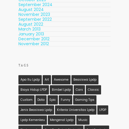
September 2024
August 2024
November 2023
September 2022
August 2022
March 2013
January 2013
December 2012
November 2012
TAGS
Apa Itu Lpdp
Art
Awesome
Beasiswa Lpdp
Biaya Hidup LPDP
Bimbel Lpdp
Cars
Classic
Custom
Data
Epic
Funny
Gaming Tips
Jenis Beasiswa Lpdp
Kriteria Universitas Lpdp
LPDP
Lpdp Kemenkeu
Mengenal Lpdp
Music