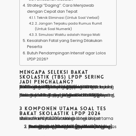
Strategi “Daging”: Cara Menjawab
dengan Cepat dan Tepat
1. Teknik Eliminasi (Untuk Soal Verbal)
2. Jangan Terpaku pada Rumus Rumit
(Untuk Soal Numerik)
3. Simulasi Waktu adalah Harga Mati
Kesalahan Fatal yang Sering Dilakukan
Peserta
Butuh Pendampingan Intensif agar Lolos
LPDP 2026?
Mengapa Seleksi Bakat
Skolastik (TBS) LPDP Sering
Jadi Penghalang?
Seleksi Soal Tes Bakat Skolastik LPDP 2026 adalah tahap awal yang sangat krusial dalam pendaftaran beasiswa LPDP. Banyak kandidat dengan profil akademik cemerlang justru gugur di sini. Mengapa? Karena tes ini bukan sekadar menguji kecerdasan, melainkan
efisiensi kognitif
.
Dalam waktu yang sangat terbatas, peserta dituntut untuk menyelesaikan berbagai jenis Soal Tes Bakat Skolastik LPDP 2026 yang menguji kemampuan penalaran logis, verbal, dan numerik. Artikel ini akan membahas tuntas strategi yang digunakan oleh para
awardee
untuk menembus skor aman.
3 Komponen Utama Soal Tes
Bakat Skolastik LPDP 2026
Memahami struktur tes soal tes bakat skolastik LPDP 2026 adalah langkah pertama dalam menyusun strategi:
Penalaran Verbal:
Menguji kemampuan memahami paragraf, menarik kesimpulan, dan mengenali hubungan antarkata.
Penalaran Kuantitatif (Numerik):
Berfokus pada logika matematika, deret angka, dan interpretasi data (bukan sekadar menghitung).
Pemecahan Masalah (Problem Solving):
Menguji cara berpikir logis dalam menghadapi skenario permasalahan tertentu.