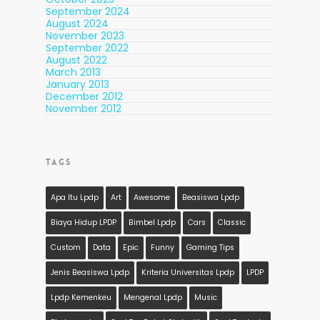
September 2024
August 2024
November 2023
September 2022
August 2022
March 2013
January 2013
December 2012
November 2012
TAGS
Apa Itu Lpdp
Art
Awesome
Beasiswa Lpdp
Biaya Hidup LPDP
Bimbel Lpdp
Cars
Classic
Custom
Data
Epic
Funny
Gaming Tips
Jenis Beasiswa Lpdp
Kriteria Universitas Lpdp
LPDP
Lpdp Kemenkeu
Mengenal Lpdp
Music