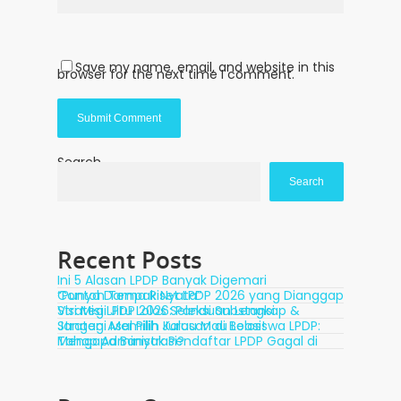
Save my name, email, and website in this
browser for the next time I comment.
Search
Search
Recent Posts
Ini 5 Alasan LPDP Banyak Digemari
Contoh Tema Riset LPDP 2026 yang Dianggap “Punya Dampak Nyata”
Visi Misi LPDP 2026: Panduan Lengkap & Strategi Jitu Lolos Seleksi Substansi
Strategi Memilih Jurusan di Beasiswa LPDP: Jangan Asal Pilih Kalau Mau Lolos!
Mengapa Banyak Pendaftar LPDP Gagal di Tahap Administrasi?